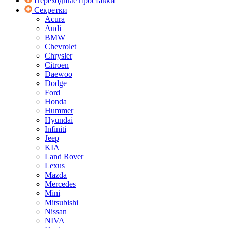
Переходные проставки
Секретки
Acura
Audi
BMW
Chevrolet
Chrysler
Citroen
Daewoo
Dodge
Ford
Honda
Hummer
Hyundai
Infiniti
Jeep
KIA
Land Rover
Lexus
Mazda
Mercedes
Mini
Mitsubishi
Nissan
NIVA