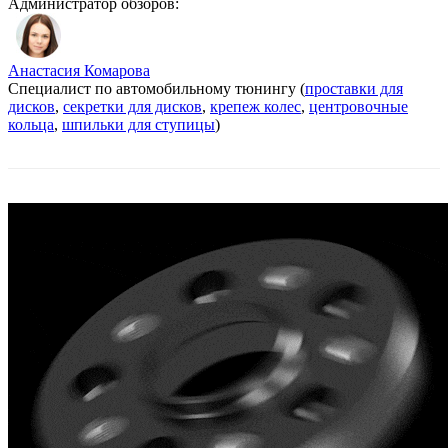
Администратор обзоров:
Анастасия Комарова
Специалист по автомобильному тюнингу (
проставки для
дисков
,
секретки для дисков
,
крепеж колес
,
центровочные
кольца
,
шпильки для ступицы
)