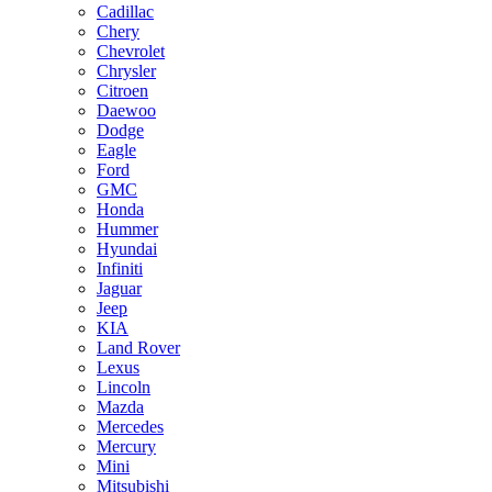
Cadillac
Chery
Chevrolet
Chrysler
Citroen
Daewoo
Dodge
Eagle
Ford
GMC
Honda
Hummer
Hyundai
Infiniti
Jaguar
Jeep
KIA
Land Rover
Lexus
Lincoln
Mazda
Mercedes
Mercury
Mini
Mitsubishi