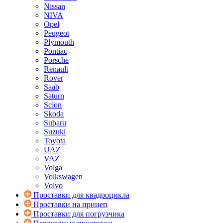
Nissan
NIVA
Opel
Peugeot
Plymouth
Pontiac
Porsche
Renault
Rover
Saab
Saturn
Scion
Skoda
Subaru
Suzuki
Toyota
UAZ
VAZ
Volga
Volkswagen
Volvo
Проставки для квадроцикла
Проставки на прицеп
Проставки для погрузчика