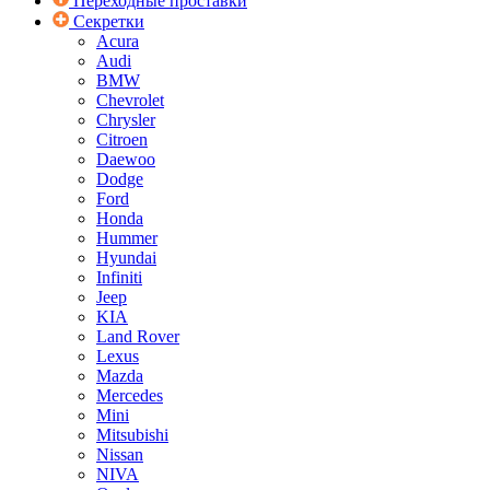
Переходные проставки
Секретки
Acura
Audi
BMW
Chevrolet
Chrysler
Citroen
Daewoo
Dodge
Ford
Honda
Hummer
Hyundai
Infiniti
Jeep
KIA
Land Rover
Lexus
Mazda
Mercedes
Mini
Mitsubishi
Nissan
NIVA