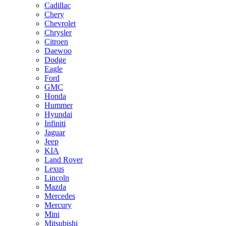
Cadillac
Chery
Chevrolet
Chrysler
Citroen
Daewoo
Dodge
Eagle
Ford
GMC
Honda
Hummer
Hyundai
Infiniti
Jaguar
Jeep
KIA
Land Rover
Lexus
Lincoln
Mazda
Mercedes
Mercury
Mini
Mitsubishi