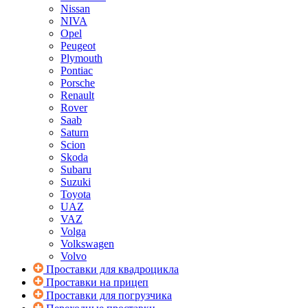
Nissan
NIVA
Opel
Peugeot
Plymouth
Pontiac
Porsche
Renault
Rover
Saab
Saturn
Scion
Skoda
Subaru
Suzuki
Toyota
UAZ
VAZ
Volga
Volkswagen
Volvo
Проставки для квадроцикла
Проставки на прицеп
Проставки для погрузчика